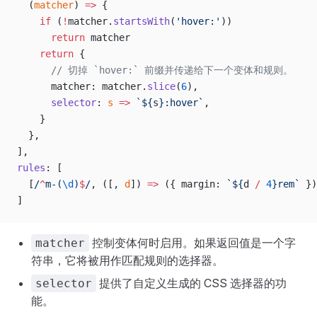
  (
matcher
) 
=>
 {
    if
 (
!
matcher.
startsWith
(
'hover:'
))
      return
 matcher
    return
 {
      // 切掉 `hover:` 前缀并传递给下一个变体和规则。
      matcher: matcher.
slice
(
6
),
      selector
: 
s
 =>
 `${
s
}:hover`
,
    }
  },
],
rules
: [
  [
/
^
m-(
\d
)
$
/
, ([, 
d
]) 
=>
 ({ margin: 
`${
d
 /
 4
}rem`
 })
]
控制变体何时启用。如果返回值是一个字
matcher
符串，它将被用作匹配规则的选择器。
提供了自定义生成的 CSS 选择器的功
selector
能。